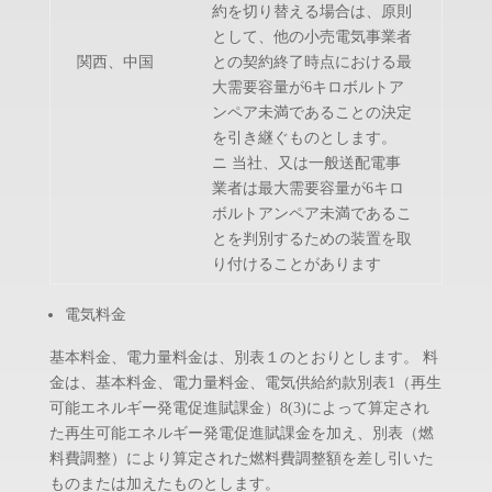
約を切り替える場合は、原則
として、他の小売電気事業者
関西、中国
との契約終了時点における最
大需要容量が6キロボルトア
ンペア未満であることの決定
を引き継ぐものとします。
ニ 当社、又は一般送配電事
業者は最大需要容量が6キロ
ボルトアンペア未満であるこ
とを判別するための装置を取
り付けることがあります
電気料金
基本料金、電力量料金は、別表１のとおりとします。 料
金は、基本料金、電力量料金、電気供給約款別表1（再生
可能エネルギー発電促進賦課金）8(3)によって算定され
た再生可能エネルギー発電促進賦課金を加え、別表（燃
料費調整）により算定された燃料費調整額を差し引いた
ものまたは加えたものとします。