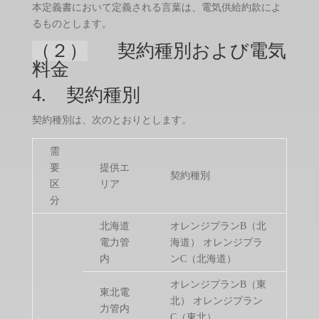
本定義書において定義される言葉は、電気供給約款によ
るものとします。
（２）
契約種別および電気
料金
4. 契約種別
契約種別は、次のとおりとします。
需
要
提供エ
契約種別
区
リア
分
北海道
オレンジプランB（北
電力管
海道） オレンジプラ
内
ンC（北海道）
オレンジプランB（東
東北電
北） オレンジプラン
力管内
C（東北）