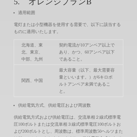
5. オレンジプランB
適用範囲
電灯または小型機器を使用する需要で、以下に該当する
ものに適用いたします。
北海道、東
契約電流が10アンペア以上で
北、東京、
あり、かつ、60アンペア以下
中部、九州
であること。
最大容量（以下、最大需要容
量といいます。）が6キロボ
関西、中国
ルトアンペア未満であるこ
と。
供給電気方式、供給電圧および周波数
供給電気方式および供給電圧は、交流単相２線式標準電
圧100ボルトまたは交流単相３線式標準電圧100ボルトお
よび200ボルトとし、周波数は、標準周波数50ヘルツまた