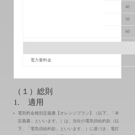
40
50
60
電力量料金
（１）総則
1. 適用
電気料金種別定義書【オレンジプラン】（以下、「本
定義書」といいます。）は、当社の電気供給約款（以
下、「電気供給約款」といいます。）に基づき、電灯