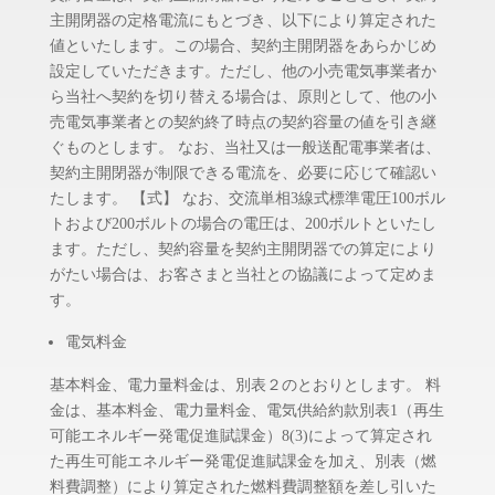
主開閉器の定格電流にもとづき、以下により算定された
値といたします。この場合、契約主開閉器をあらかじめ
設定していただきます。ただし、他の小売電気事業者か
ら当社へ契約を切り替える場合は、原則として、他の小
売電気事業者との契約終了時点の契約容量の値を引き継
ぐものとします。 なお、当社又は一般送配電事業者は、
契約主開閉器が制限できる電流を、必要に応じて確認い
たします。 【式】 なお、交流単相3線式標準電圧100ボル
トおよび200ボルトの場合の電圧は、200ボルトといたし
ます。ただし、契約容量を契約主開閉器での算定により
がたい場合は、お客さまと当社との協議によって定めま
す。
電気料金
基本料金、電力量料金は、別表２のとおりとします。 料
金は、基本料金、電力量料金、電気供給約款別表1（再生
可能エネルギー発電促進賦課金）8(3)によって算定され
た再生可能エネルギー発電促進賦課金を加え、別表（燃
料費調整）により算定された燃料費調整額を差し引いた